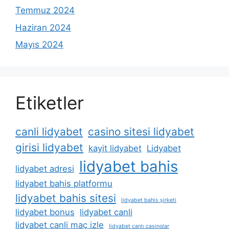
Temmuz 2024
Haziran 2024
Mayıs 2024
Etiketler
canli lidyabet
casino sitesi lidyabet
girisi lidyabet
kayit lidyabet
Lidyabet
lidyabet bahis
lidyabet adresi
lidyabet bahis platformu
lidyabet bahis sitesi
lidyabet bahis şirketi
lidyabet bonus
lidyabet canli
lidyabet canli maç izle
lidyabet canlı casinolar