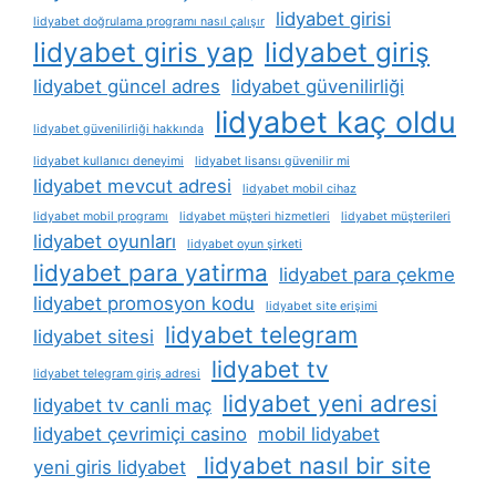
lidyabet girisi
lidyabet doğrulama programı nasıl çalışır
lidyabet giris yap
lidyabet giriş
lidyabet güncel adres
lidyabet güvenilirliği
lidyabet kaç oldu
lidyabet güvenilirliği hakkında
lidyabet kullanıcı deneyimi
lidyabet lisansı güvenilir mi
lidyabet mevcut adresi
lidyabet mobil cihaz
lidyabet mobil programı
lidyabet müşteri hizmetleri
lidyabet müşterileri
lidyabet oyunları
lidyabet oyun şirketi
lidyabet para yatirma
lidyabet para çekme
lidyabet promosyon kodu
lidyabet site erişimi
lidyabet telegram
lidyabet sitesi
lidyabet tv
lidyabet telegram giriş adresi
lidyabet yeni adresi
lidyabet tv canli maç
lidyabet çevrimiçi casino
mobil lidyabet
lidyabet nasıl bir site
yeni giris lidyabet