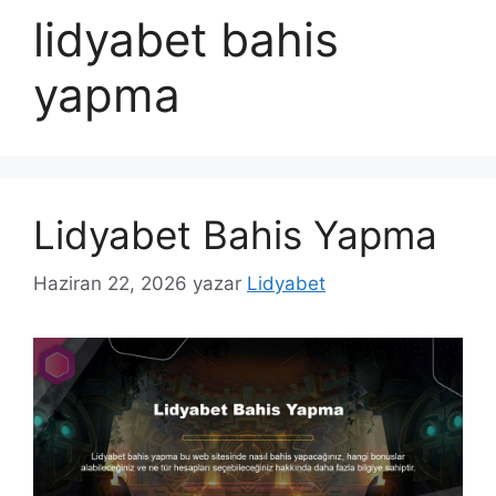
lidyabet bahis
yapma
Lidyabet Bahis Yapma
Haziran 22, 2026
yazar
Lidyabet