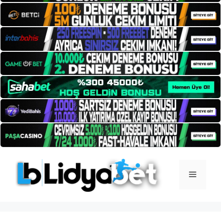
İçeriğe
atla
Menü