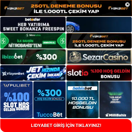
×
LIDYABET GİRİŞ İÇİN TIKLAYINIZ!