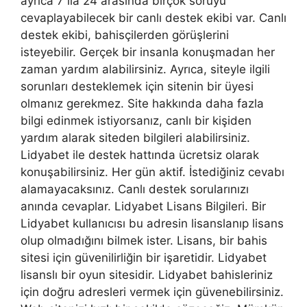
ayrıca 7 ila 24 arasında birçok soruyu
cevaplayabilecek bir canlı destek ekibi var. Canlı
destek ekibi, bahisçilerden görüşlerini
isteyebilir. Gerçek bir insanla konuşmadan her
zaman yardım alabilirsiniz. Ayrıca, siteyle ilgili
sorunları desteklemek için sitenin bir üyesi
olmanız gerekmez. Site hakkında daha fazla
bilgi edinmek istiyorsanız, canlı bir kişiden
yardım alarak siteden bilgileri alabilirsiniz.
Lidyabet ile destek hattında ücretsiz olarak
konuşabilirsiniz. Her gün aktif. İstediğiniz cevabı
alamayacaksınız. Canlı destek sorularınızı
anında cevaplar. Lidyabet Lisans Bilgileri. Bir
Lidyabet kullanıcısı bu adresin lisanslanıp lisans
olup olmadığını bilmek ister. Lisans, bir bahis
sitesi için güvenilirliğin bir işaretidir. Lidyabet
lisanslı bir oyun sitesidir. Lidyabet bahisleriniz
için doğru adresleri vermek için güvenebilirsiniz.