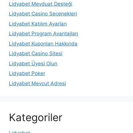
Lidyabet Mevduat Desteği
Lidyabet Casino Seçenekleri
Lidyabet Katılım Ayarları
Lidyabet Program Avantajları
Lidyabet Kuponları Hakkında
Lidyabet Casino Sitesi
Lidyabet Üyesi Olun
Lidyabet Poker
Lidyabet Mevcut Adresi
Kategoriler
Lidyabet