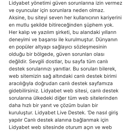
Lidyabet yönetimi güven sorunlarına izin vermez
ve oyuncular için sorunlara neden olmaz.
Aksine, bu siteyi seven her kullanıcının kariyerini
en mutlu şekilde bitireceğinden şüphem yok.
Her kalıp ve yazılım şirketi, bu alandaki yılların
deneyimi ve başarısı ile kurulmuştur. Dünyanın
en popüler altyapı sağlayıcı sözleşmesinin
olduğu bir bölgede, güven sorunları olası
değildir. Sevgili dostlar, bu sayfa tüm canlı
destek sorularınızı yanıtlar. Bu soruları bilerek,
web sitemizin sağ altındaki canlı destek birimi
aracılığıyla doğrudan canlı destek sayfamıza
gidebilirsiniz. Lidyabet web sitesi, canlı destek
sorularına ülkedeki diğer tüm web sitelerinden
daha hızlı bir yanıt ve çözüm bulan bir
kuruluştur. Lidyabet Live Destek. ‘De nasıl giriş
yapılır Canlı destek alanına bağlanmak için
Lidyabet web sitesinde oturum açın ve web