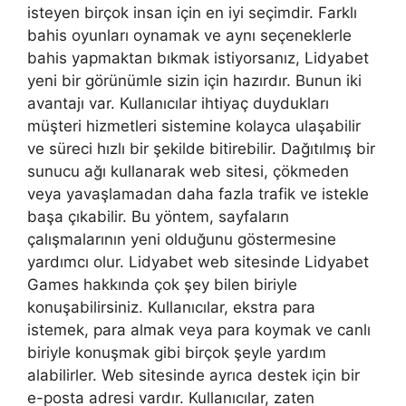
isteyen birçok insan için en iyi seçimdir. Farklı
bahis oyunları oynamak ve aynı seçeneklerle
bahis yapmaktan bıkmak istiyorsanız, Lidyabet
yeni bir görünümle sizin için hazırdır. Bunun iki
avantajı var. Kullanıcılar ihtiyaç duydukları
müşteri hizmetleri sistemine kolayca ulaşabilir
ve süreci hızlı bir şekilde bitirebilir. Dağıtılmış bir
sunucu ağı kullanarak web sitesi, çökmeden
veya yavaşlamadan daha fazla trafik ve istekle
başa çıkabilir. Bu yöntem, sayfaların
çalışmalarının yeni olduğunu göstermesine
yardımcı olur. Lidyabet web sitesinde Lidyabet
Games hakkında çok şey bilen biriyle
konuşabilirsiniz. Kullanıcılar, ekstra para
istemek, para almak veya para koymak ve canlı
biriyle konuşmak gibi birçok şeyle yardım
alabilirler. Web sitesinde ayrıca destek için bir
e-posta adresi vardır. Kullanıcılar, zaten