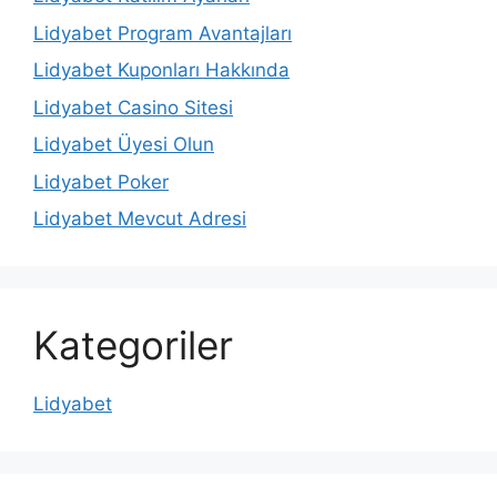
Lidyabet Program Avantajları
Lidyabet Kuponları Hakkında
Lidyabet Casino Sitesi
Lidyabet Üyesi Olun
Lidyabet Poker
Lidyabet Mevcut Adresi
Kategoriler
Lidyabet