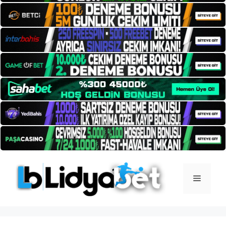
İçeriğe
atla
Menü