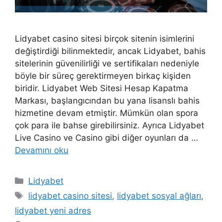
Lidyabet casino sitesi birçok sitenin isimlerini
değiştirdiği bilinmektedir, ancak Lidyabet, bahis
sitelerinin güvenilirliği ve sertifikaları nedeniyle
böyle bir süreç gerektirmeyen birkaç kişiden
biridir. Lidyabet Web Sitesi Hesap Kapatma
Markası, başlangıcından bu yana lisanslı bahis
hizmetine devam etmiştir. Mümkün olan spora
çok para ile bahse girebilirsiniz. Ayrıca Lidyabet
Live Casino ve Casino gibi diğer oyunları da …
Devamını oku
Kategoriler
Lidyabet
Etiketler
lidyabet casino sitesi
,
lidyabet sosyal ağları
,
lidyabet yeni adres