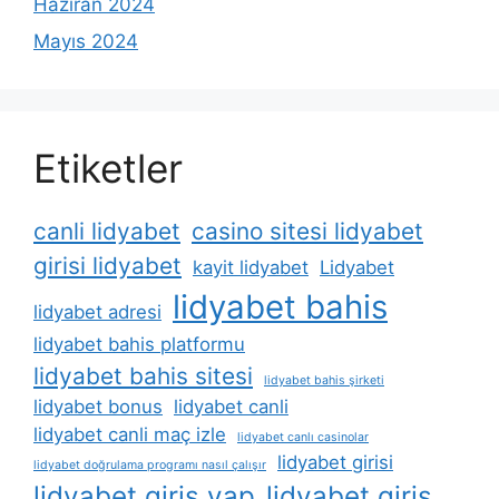
Haziran 2024
Mayıs 2024
Etiketler
canli lidyabet
casino sitesi lidyabet
girisi lidyabet
kayit lidyabet
Lidyabet
lidyabet bahis
lidyabet adresi
lidyabet bahis platformu
lidyabet bahis sitesi
lidyabet bahis şirketi
lidyabet bonus
lidyabet canli
lidyabet canli maç izle
lidyabet canlı casinolar
lidyabet girisi
lidyabet doğrulama programı nasıl çalışır
lidyabet giris yap
lidyabet giriş