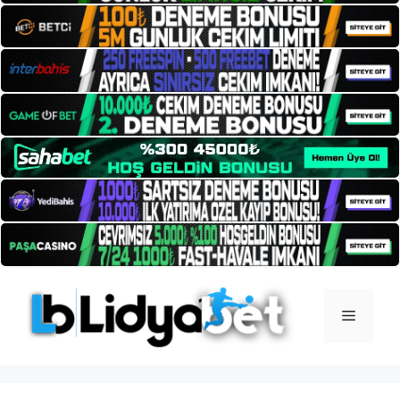
İçeriğe
atla
Menü