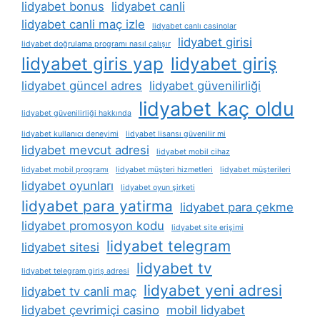
lidyabet bonus
lidyabet canli
lidyabet canli maç izle
lidyabet canlı casinolar
lidyabet girisi
lidyabet doğrulama programı nasıl çalışır
lidyabet giris yap
lidyabet giriş
lidyabet güncel adres
lidyabet güvenilirliği
lidyabet kaç oldu
lidyabet güvenilirliği hakkında
lidyabet kullanıcı deneyimi
lidyabet lisansı güvenilir mi
lidyabet mevcut adresi
lidyabet mobil cihaz
lidyabet mobil programı
lidyabet müşteri hizmetleri
lidyabet müşterileri
lidyabet oyunları
lidyabet oyun şirketi
lidyabet para yatirma
lidyabet para çekme
lidyabet promosyon kodu
lidyabet site erişimi
lidyabet telegram
lidyabet sitesi
lidyabet tv
lidyabet telegram giriş adresi
lidyabet yeni adresi
lidyabet tv canli maç
lidyabet çevrimiçi casino
mobil lidyabet