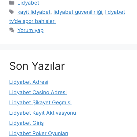
Kategoriler
Lidyabet
Etiketler
kayit lidyabet
,
lidyabet güvenilirliği
,
lidyabet
tv’de spor bahisleri
Yorum yap
Son Yazılar
Lidyabet Adresi
Lidyabet Casino Adresi
Lidyabet Şikayet Geçmişi
Lidyabet Kayıt Aktivasyonu
Lidyabet Giriş
Lidyabet Poker Oyunları