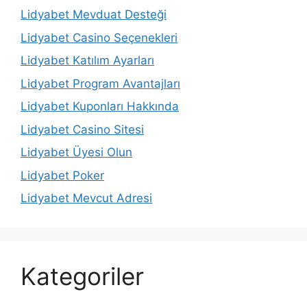
Lidyabet Mevduat Desteği
Lidyabet Casino Seçenekleri
Lidyabet Katılım Ayarları
Lidyabet Program Avantajları
Lidyabet Kuponları Hakkında
Lidyabet Casino Sitesi
Lidyabet Üyesi Olun
Lidyabet Poker
Lidyabet Mevcut Adresi
Kategoriler