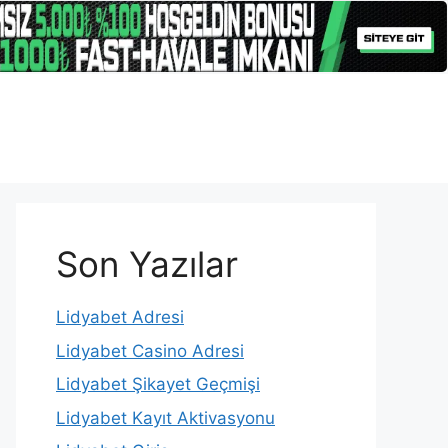
Son Yazılar
Lidyabet Adresi
Lidyabet Casino Adresi
Lidyabet Şikayet Geçmişi
Lidyabet Kayıt Aktivasyonu