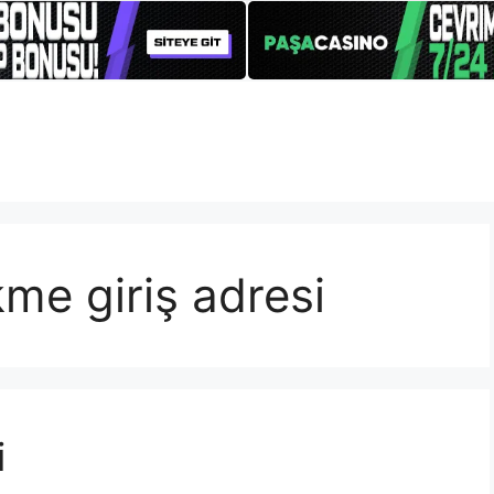
me giriş adresi
i