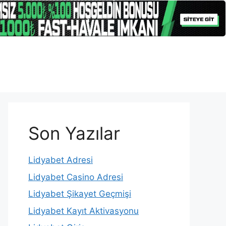
Son Yazılar
Lidyabet Adresi
Lidyabet Casino Adresi
Lidyabet Şikayet Geçmişi
Lidyabet Kayıt Aktivasyonu