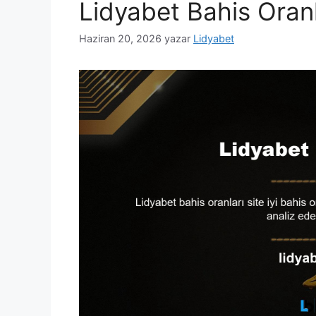
Lidyabet Bahis Oranl
Haziran 20, 2026
yazar
Lidyabet