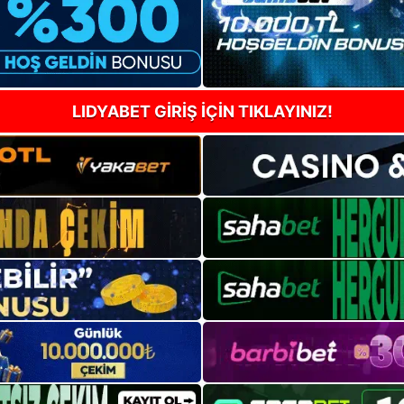
LIDYABET GİRİŞ İÇİN TIKLAYINIZ!