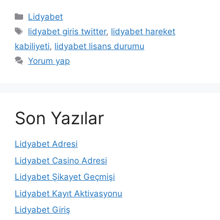
Kategoriler
Lidyabet
Etiketler
lidyabet giris twitter
,
lidyabet hareket
kabiliyeti
,
lidyabet lisans durumu
Yorum yap
Son Yazılar
Lidyabet Adresi
Lidyabet Casino Adresi
Lidyabet Şikayet Geçmişi
Lidyabet Kayıt Aktivasyonu
Lidyabet Giriş