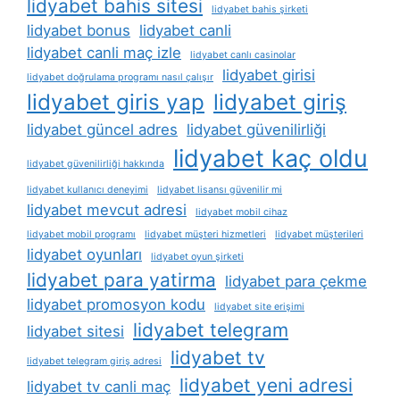
lidyabet bahis sitesi
lidyabet bahis şirketi
lidyabet bonus
lidyabet canli
lidyabet canli maç izle
lidyabet canlı casinolar
lidyabet girisi
lidyabet doğrulama programı nasıl çalışır
lidyabet giris yap
lidyabet giriş
lidyabet güncel adres
lidyabet güvenilirliği
lidyabet kaç oldu
lidyabet güvenilirliği hakkında
lidyabet kullanıcı deneyimi
lidyabet lisansı güvenilir mi
lidyabet mevcut adresi
lidyabet mobil cihaz
lidyabet mobil programı
lidyabet müşteri hizmetleri
lidyabet müşterileri
lidyabet oyunları
lidyabet oyun şirketi
lidyabet para yatirma
lidyabet para çekme
lidyabet promosyon kodu
lidyabet site erişimi
lidyabet telegram
lidyabet sitesi
lidyabet tv
lidyabet telegram giriş adresi
lidyabet yeni adresi
lidyabet tv canli maç