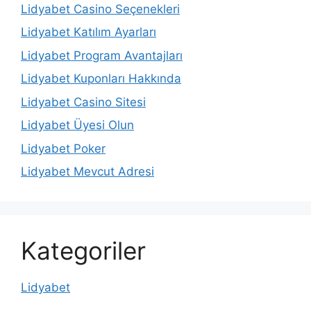
Lidyabet Casino Seçenekleri
Lidyabet Katılım Ayarları
Lidyabet Program Avantajları
Lidyabet Kuponları Hakkında
Lidyabet Casino Sitesi
Lidyabet Üyesi Olun
Lidyabet Poker
Lidyabet Mevcut Adresi
Kategoriler
Lidyabet