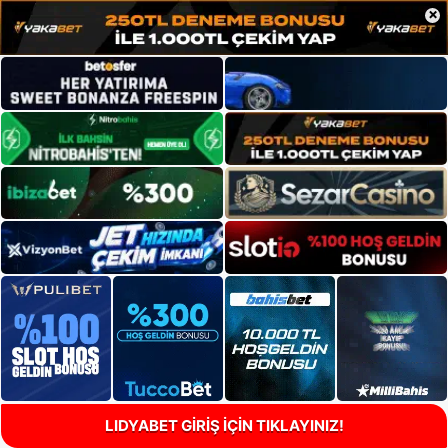
×
LIDYABET GİRİŞ İÇİN TIKLAYINIZ!