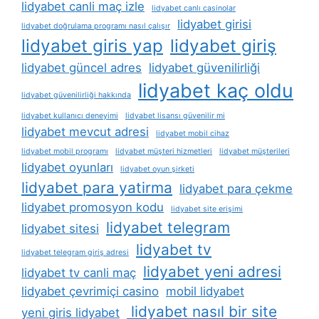
lidyabet canli maç izle
lidyabet canlı casinolar
lidyabet girisi
lidyabet doğrulama programı nasıl çalışır
lidyabet giris yap
lidyabet giriş
lidyabet güncel adres
lidyabet güvenilirliği
lidyabet kaç oldu
lidyabet güvenilirliği hakkında
lidyabet kullanıcı deneyimi
lidyabet lisansı güvenilir mi
lidyabet mevcut adresi
lidyabet mobil cihaz
lidyabet mobil programı
lidyabet müşteri hizmetleri
lidyabet müşterileri
lidyabet oyunları
lidyabet oyun şirketi
lidyabet para yatirma
lidyabet para çekme
lidyabet promosyon kodu
lidyabet site erişimi
lidyabet telegram
lidyabet sitesi
lidyabet tv
lidyabet telegram giriş adresi
lidyabet yeni adresi
lidyabet tv canli maç
lidyabet çevrimiçi casino
mobil lidyabet
lidyabet nasıl bir site
yeni giris lidyabet