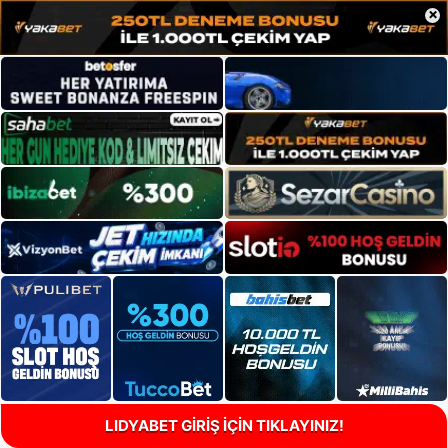
×
LIDYABET GİRİŞ İÇİN TIKLAYINIZ!