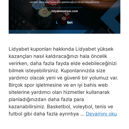
Lidyabet kuponları hakkında Lidyabet yüksek
kazançları nasıl kaldıracağınızı hala öncelik
verirken, daha fazla fayda elde edebileceğinizi
bilmek isteyebilirsiniz. Kuponlarınızda size
yardımcı olacak yeni ve güvenli bir yolumuz var.
Birçok spor işletmesine ve en iyi bahis web
sitelerine yardımcı olan hizmetler kullanarak
planladığınızdan daha fazla para
kazanabilirsiniz. Basketbol, voleybol, tenis ve
futbol gibi daha fazla ayrıntıya …
Devamını oku