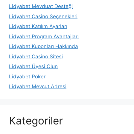
Lidyabet Mevduat Desteği
Lidyabet Casino Seçenekleri
Lidyabet Katılım Ayarları
Lidyabet Program Avantajları
Lidyabet Kuponları Hakkında
Lidyabet Casino Sitesi
Lidyabet Üyesi Olun
Lidyabet Poker
Lidyabet Mevcut Adresi
Kategoriler