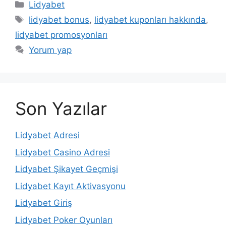
Kategoriler
Lidyabet
Etiketler
lidyabet bonus
,
lidyabet kuponları hakkında
,
lidyabet promosyonları
Yorum yap
Son Yazılar
Lidyabet Adresi
Lidyabet Casino Adresi
Lidyabet Şikayet Geçmişi
Lidyabet Kayıt Aktivasyonu
Lidyabet Giriş
Lidyabet Poker Oyunları