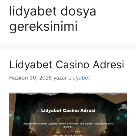
lidyabet dosya
gereksinimi
Lidyabet Casino Adresi
Haziran 30, 2026
yazar
Lidyabet