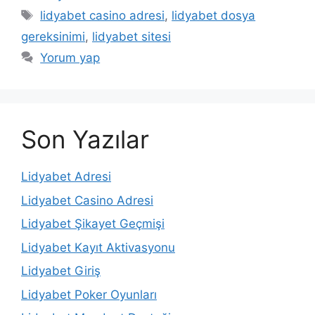
Etiketler
lidyabet casino adresi
,
lidyabet dosya
gereksinimi
,
lidyabet sitesi
Yorum yap
Son Yazılar
Lidyabet Adresi
Lidyabet Casino Adresi
Lidyabet Şikayet Geçmişi
Lidyabet Kayıt Aktivasyonu
Lidyabet Giriş
Lidyabet Poker Oyunları