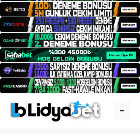
İçeriğe
atla
Menü