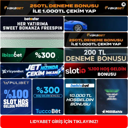
×
LIDYABET GİRİŞ İÇİN TIKLAYINIZ!