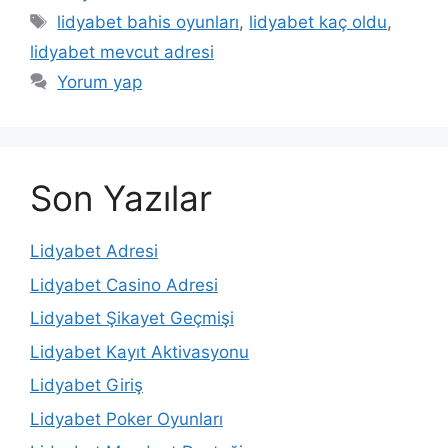
Etiketler
lidyabet bahis oyunları
,
lidyabet kaç oldu
,
lidyabet mevcut adresi
Yorum yap
Son Yazılar
Lidyabet Adresi
Lidyabet Casino Adresi
Lidyabet Şikayet Geçmişi
Lidyabet Kayıt Aktivasyonu
Lidyabet Giriş
Lidyabet Poker Oyunları