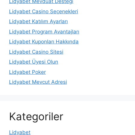
Lidyabet Mevduat Desteği
Lidyabet Casino Seçenekleri
Lidyabet Katılım Ayarları
Lidyabet Program Avantajları
Lidyabet Kuponları Hakkında
Lidyabet Casino Sitesi
Lidyabet Üyesi Olun
Lidyabet Poker
Lidyabet Mevcut Adresi
Kategoriler
Lidyabet