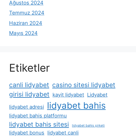
Ağustos 2024
Temmuz 2024
Haziran 2024
Mayıs 2024
Etiketler
canli lidyabet
casino sitesi lidyabet
girisi lidyabet
kayit lidyabet
Lidyabet
lidyabet bahis
lidyabet adresi
lidyabet bahis platformu
lidyabet bahis sitesi
lidyabet bahis şirketi
lidyabet bonus
lidyabet canli