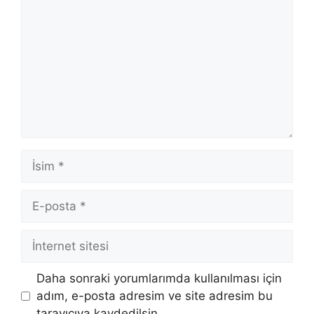
İsim
E-
posta
İnternet
sitesi
Daha sonraki yorumlarımda kullanılması için
adım, e-posta adresim ve site adresim bu
tarayıcıya kaydedilsin.