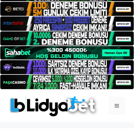
İçeriğe
atla
Menü