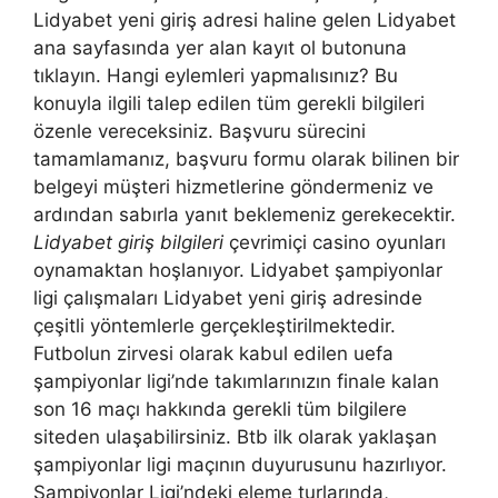
Lidyabet yeni giriş adresi haline gelen Lidyabet
ana sayfasında yer alan kayıt ol butonuna
tıklayın. Hangi eylemleri yapmalısınız? Bu
konuyla ilgili talep edilen tüm gerekli bilgileri
özenle vereceksiniz. Başvuru sürecini
tamamlamanız, başvuru formu olarak bilinen bir
belgeyi müşteri hizmetlerine göndermeniz ve
ardından sabırla yanıt beklemeniz gerekecektir.
Lidyabet giriş bilgileri
çevrimiçi casino oyunları
oynamaktan hoşlanıyor. Lidyabet şampiyonlar
ligi çalışmaları Lidyabet yeni giriş adresinde
çeşitli yöntemlerle gerçekleştirilmektedir.
Futbolun zirvesi olarak kabul edilen uefa
şampiyonlar ligi’nde takımlarınızın finale kalan
son 16 maçı hakkında gerekli tüm bilgilere
siteden ulaşabilirsiniz. Btb ilk olarak yaklaşan
şampiyonlar ligi maçının duyurusunu hazırlıyor.
Şampiyonlar Ligi’ndeki eleme turlarında,