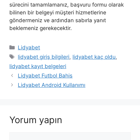
sürecini tamamlamanız, başvuru formu olarak
bilinen bir belgeyi müşteri hizmetlerine
göndermeniz ve ardından sabırla yanıt
beklemeniz gerekecektir.
Kategoriler
Lidyabet
Etiketler
lidyabet giriş bilgileri
,
lidyabet kaç oldu
,
lidyabet kayıt belgeleri
Lidyabet Futbol Bahis
Lidyabet Android Kullanımı
Yorum yapın
Yorum