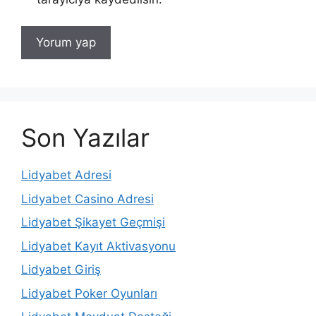
Son Yazılar
Lidyabet Adresi
Lidyabet Casino Adresi
Lidyabet Şikayet Geçmişi
Lidyabet Kayıt Aktivasyonu
Lidyabet Giriş
Lidyabet Poker Oyunları