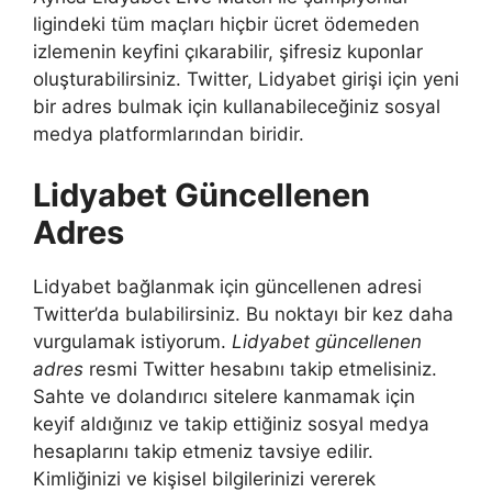
ligindeki tüm maçları hiçbir ücret ödemeden
izlemenin keyfini çıkarabilir, şifresiz kuponlar
oluşturabilirsiniz. Twitter, Lidyabet girişi için yeni
bir adres bulmak için kullanabileceğiniz sosyal
medya platformlarından biridir.
Lidyabet Güncellenen
Adres
Lidyabet bağlanmak için güncellenen adresi
Twitter’da bulabilirsiniz. Bu noktayı bir kez daha
vurgulamak istiyorum.
Lidyabet güncellenen
adres
resmi Twitter hesabını takip etmelisiniz.
Sahte ve dolandırıcı sitelere kanmamak için
keyif aldığınız ve takip ettiğiniz sosyal medya
hesaplarını takip etmeniz tavsiye edilir.
Kimliğinizi ve kişisel bilgilerinizi vererek